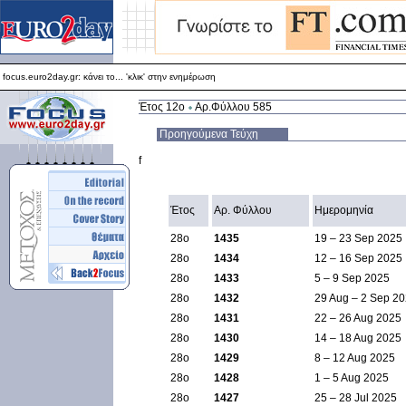
focus.euro2day.gr: κάνει το... 'κλικ' στην ενημέρωση
Για καλύτερη απεικόνιση προτείνεται ο Internet Explorer 5.5+
focus.euro2day.gr: κάνει το... 'κλικ' στην ενημέρωση
Έτος 12ο
Αρ.Φύλλου 585
Προηγούμενα Τεύχη
f
Έτος
Αρ. Φύλλου
Ημερομηνία
28ο
1435
19 – 23 Sep 2025
28ο
1434
12 – 16 Sep 2025
28ο
1433
5 – 9 Sep 2025
28ο
1432
29 Aug – 2 Sep 2
28ο
1431
22 – 26 Aug 2025
28ο
1430
14 – 18 Aug 2025
28ο
1429
8 – 12 Aug 2025
28ο
1428
1 – 5 Aug 2025
28ο
1427
25 – 28 Jul 2025