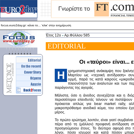
focus.euro2day.gr: κάνει το... 'κλικ' στην ενημέρωση
Για καλύτερη απεικόνιση προτείνεται ο Internet Explorer 5.5+
focus.euro2day.gr: κάνει το... 'κλικ' στην ενημέρωση
Έτος 12ο
Αρ.Φύλλου 585
EDITORIAL
Oι «ταύροι» είναι...
χρηματιστηριακή ανάκαμψη που ξεκίνη
H
Μαρτίου ως «τεχνική αντίδραση» συνε
ορμή, παρά τις κατά καιρούς «μικροδι
πλειονότητα των αναλυτών και των πε
παράγοντες της αγοράς.
Μάλιστα, όσο η άνοδος συνεχίζεται και η διό
περισσότεροι επενδυτές τείνουν να πιστέψουν
πρόκειται απλώς για bear market rally, αλ
μακροπρόθεσμο ανοδικό κύμα, του οποίου έχ
μέρος.
Το πρώτο ερώτημα, λοιπόν, είναι γιατί συμβαίνει 
πέρα από τη (μάλλον) προφανή αντίδραση σ
προηγούμενου έτους. Το δεύτερο αφορά στο πό
λόγοι, πόσο ισχυροί και κατά πόσον μπορ