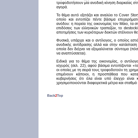
τροφοδοτήσουν μία ανοδική κίνηση διαρκείας στ
αγορά.
Το θέμα αυτό εξετάζει και αναλύει το Cover Stor
οποίο και εντοπίζει πέντε βάσιμα επιχειρήμ
ανόδου: η πορεία της οικονομίας τον Μάιο, τα σ
επιδόσεις των ελληνικών τραπεζών, το destocki
αποτιμήσεις των κυριότερων δεικτών στέλνουν θε
Φυσικά, υπάρχει και ο αντίλογος, ο οποίος εστιά
ανοδικής αντίδρασης αλλά και στην κατάσταση 
οποία δεν δείχνει να εξομαλύνεται σύντομα (πό
να αναπτύσσεται).
Ειδικά για το θέμα της οικονομίας, ο αντίλογ
ισχυρός (σελ. 22), αφού βάσιμα εντοπίζονται «τε
οι οποίες με τη σειρά τους τροφοδοτούν τη χρημ
επιμένουν κάποιοι, η προσπάθεια που κατα
κυβερνήσεις ότι όλα είναι υπό έλεγχο είνα
χρησιμοποιούνται διαφορετικά μέτρα και σταθμά 
Back
2
Top