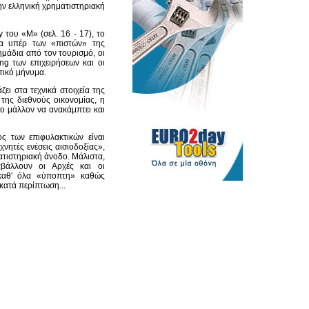
ην ελληνική χρηματιστηριακή
y του «Μ» (σελ. 16 - 17), το
ατα υπέρ των «πιστών» της
ημάδια από τον τουρισμό, οι
ng των επιχειρήσεων και οι
τικό μήνυμα.
ζει στα τεχνικά στοιχεία της
της διεθνούς οικονομίας, η
σο μάλλον να ανακάμπτει και
ος των επιφυλακτικών είναι
χνητές ενέσεις αισιοδοξίας»,
ατιστηριακή άνοδο. Μάλιστα,
βάλλουν οι Αρχές και οι
ι καθ' όλα «ύποπτη» καθώς
κατά περίπτωση...