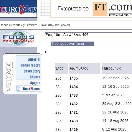
focus.euro2day.gr: κάνει το... 'κλικ' στην ενημέρωση
Για καλύτερη απεικόνιση προτείνεται ο Internet Explorer 5.5+
focus.euro2day.gr: κάνει το... 'κλικ' στην ενημέρωση
Έτος 10ο
Αρ.Φύλλου 496
Προηγούμενα Τεύχη
f
Έτος
Αρ. Φύλλου
Ημερομηνία
19  23 Sep 2025
28ο
1435
12  16 Sep 2025
28ο
1434
5  9 Sep 2025
28ο
1433
29 Aug  2 Sep 20
28ο
1432
22  26 Aug 2025
28ο
1431
14  18 Aug 2025
28ο
1430
8  12 Aug 2025
28ο
1429