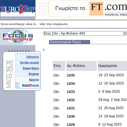
focus.euro2day.gr: κάνει το... 'κλικ' στην ενημέρωση
Για καλύτερη απεικόνιση προτείνεται ο Internet Explorer 5.5+
focus.euro2day.gr: κάνει το... 'κλικ' στην ενημέρωση
Έτος 10ο
Αρ.Φύλλου 493
31
Προηγούμενα Τεύχη
f
Έτος
Αρ. Φύλλου
Ημερομηνία
19  23 Sep 2025
28ο
1435
12  16 Sep 2025
28ο
1434
5  9 Sep 2025
28ο
1433
29 Aug  2 Sep 20
28ο
1432
22  26 Aug 2025
28ο
1431
14  18 Aug 2025
28ο
1430
8  12 Aug 2025
28ο
1429