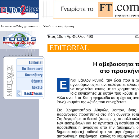
focus.euro2day.gr: κάνει το... 'κλικ' στην ενημέρωση
Για καλύτερη απεικόνιση προτείνεται ο Internet Explorer 5.5+
focus.euro2day.gr: κάνει το... 'κλικ' στην ενημέρωση
Έτος 10ο
Αρ.Φύλλου 493
31
EDITORIAL
H αβεβαιότητα 
στο προσκήν
ίναι μάλλον κυνικό, την ώρα που η 
E
αγνοούμενους και ανυπολόγιστες υλικές 
να ασχολείται κανείς με τα χρηματιστηρ
ίδια κυνικότητα με αυτήν που κρύβει η
Αλλά είναι έτσι. Και η εφημερίδα αυτή έχει ως αν
ίσως) κομμάτι της «ζωής που συνεχίζεται».
Στο Χρηματιστήριο Αθηνών, λοιπόν, ένας 
παράγοντας προστέθηκε στο ήδη σύνθετο τοπίο
Στη ζυγαριά με τα θετικά (όπως π.χ. τα πολύ κα
των εισηγμένων) και τα αρνητικά (η αστάθεια στι
προστέθηκε η ανησυχία από την (αυξημένη, όπ
δημοσκοπήσεις) πιθανότητα να μην έχουμε σ
αυτοδύναμη κυβέρνηση, καθώς το κυβερνών κό