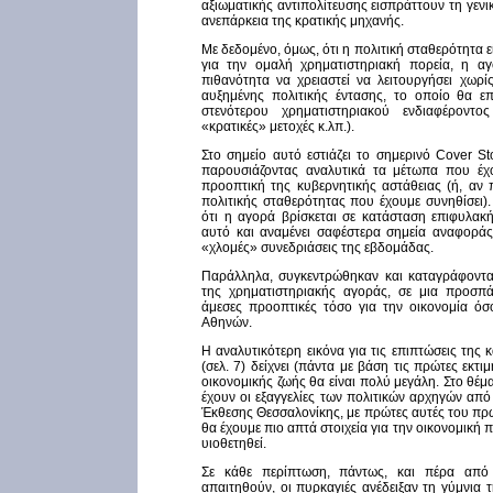
αξιωματικής αντιπολίτευσης εισπράττουν τη γενι
ανεπάρκεια της κρατικής μηχανής.
Με δεδομένο, όμως, ότι η πολιτική σταθερότητα 
για την ομαλή χρηματιστηριακή πορεία, η α
πιθανότητα να χρειαστεί να λειτουργήσει χωρί
αυξημένης πολιτικής έντασης, το οποίο θα ε
στενότερου χρηματιστηριακού ενδιαφέροντος
«κρατικές» μετοχές κ.λπ.).
Στο σημείο αυτό εστιάζει το σημερινό Cover St
παρουσιάζοντας αναλυτικά τα μέτωπα που έχο
προοπτική της κυβερνητικής αστάθειας (ή, αν 
πολιτικής σταθερότητας που έχουμε συνηθίσει).
ότι η αγορά βρίσκεται σε κατάσταση επιφυλακ
αυτό και αναμένει σαφέστερα σημεία αναφοράς
«χλομές» συνεδριάσεις της εβδομάδας.
Παράλληλα, συγκεντρώθηκαν και καταγράφονται
της χρηματιστηριακής αγοράς, σε μια προσπ
άμεσες προοπτικές τόσο για την οικονομία όσ
Αθηνών.
Η αναλυτικότερη εικόνα για τις επιπτώσεις της
(σελ. 7) δείχνει (πάντα με βάση τις πρώτες εκτι
οικονομικής ζωής θα είναι πολύ μεγάλη. Στο θέμα
έχουν οι εξαγγελίες των πολιτικών αρχηγών από
Έκθεσης Θεσσαλονίκης, με πρώτες αυτές του πρ
θα έχουμε πιο απτά στοιχεία για την οικονομική π
υιοθετηθεί.
Σε κάθε περίπτωση, πάντως, και πέρα απ
απαιτηθούν, οι πυρκαγιές ανέδειξαν τη γύμνια τ