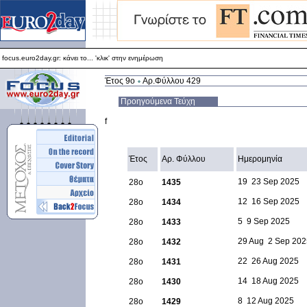
focus.euro2day.gr: κάνει το... 'κλικ' στην ενημέρωση
Για καλύτερη απεικόνιση προτείνεται ο Internet Explorer 5.5+
focus.euro2day.gr: κάνει το... 'κλικ' στην ενημέρωση
Έτος 9ο
Αρ.Φύλλου 429
Προηγούμενα Τεύχη
f
Έτος
Αρ. Φύλλου
Ημερομηνία
19  23 Sep 2025
28ο
1435
12  16 Sep 2025
28ο
1434
5  9 Sep 2025
28ο
1433
29 Aug  2 Sep 20
28ο
1432
22  26 Aug 2025
28ο
1431
14  18 Aug 2025
28ο
1430
8  12 Aug 2025
28ο
1429