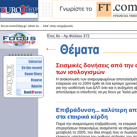
focus.euro2day.gr: κάνει το... 'κλικ' στην ενημέρωση
Για καλύτερη απεικόνιση προτείνεται ο Internet Explorer 5.5+
focus.euro2day.gr: κάνει το... 'κλικ' στην ενημέρωση
Έτος 8ο
Αρ.Φύλλου 372
Σεισμικές δονήσεις από τη
των ισολογισμών
H ανακοίνωση των αναμορφωμένων αποτελεσμάτ
εταιρειών για το 2004 ήρθε σε ένα κρίσιμο χρονικ
για την υιοθέτηση των ΔΛΠ όσο και η αυξημένη α
αποτέλεσμα οι επενδυτές να μη δουν με "καλό μάτ
Επιβράδυνση... καλύτερη από
στα εταιρικά κέρδη
Παρά την αναμενόμενη επιβράδυνση, τα εταιρικά
επιχειρήσεων παγκοσμίως αναμένεται να σημειώσ
μεταβολή το 2005, την ίδια στιγμή που οι πωλήσει
ελαφρώς υψηλότερα του ρυθμού αύξησης του π