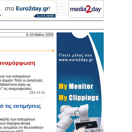
6-10 Μαΐου 2005
ν αναμόρφωση
ων των εισηγμένων
ά σημείο! Τόσο οι ανησυχίες
βεβαιότητα είχαν ως
ι" τις αναμορφώσεις.
ΣEΛ.14-15
 τις εκτιμήσεις
 κέρδη των εισηγμένων
ουν διψήφια θετική
ς εκτιμάται ότι θα κινηθούν
αγκόσμιου ΑΕΠ.