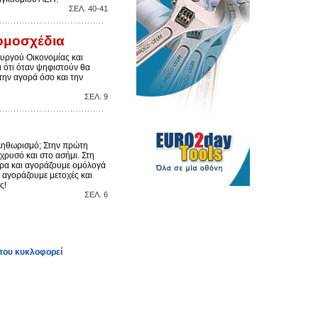
ΣEΛ. 40-41
ομοσχέδια
ουργού Οικονομίας και
ι ότι όταν ψηφιστούν θα
την αγορά όσο και την
ΣEΛ. 9
ληθωρισμό; Στην πρώτη
χρυσό και στο ασήμι. Στη
ώρα και αγοράζουμε ομόλογά
τε αγοράζουμε μετοχές και
ς!
ΣEΛ. 6
που κυκλοφορεί