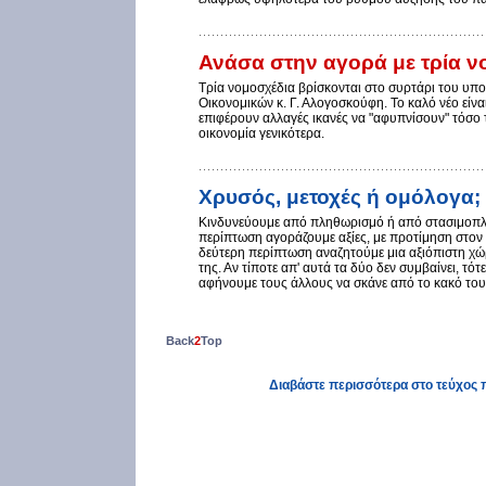
Ανάσα στην αγορά με τρία ν
Tρία νομοσχέδια βρίσκονται στο συρτάρι του υπ
Οικονομικών κ. Γ. Αλογοσκούφη. Το καλό νέο είνα
επιφέρουν αλλαγές ικανές να "αφυπνίσουν" τόσο 
οικονομία γενικότερα.
Χρυσός, μετοχές ή ομόλογα;
Kινδυνεύουμε από πληθωρισμό ή από στασιμοπ
περίπτωση αγοράζουμε αξίες, με προτίμηση στον 
δεύτερη περίπτωση αναζητούμε μια αξιόπιστη χ
της. Αν τίποτε απ' αυτά τα δύο δεν συμβαίνει, τό
αφήνουμε τους άλλους να σκάνε από το κακό του
Back
2
Top
Διαβάστε περισσότερα στο τεύχος 