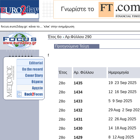
focus.euro2day.gr: κάνει το... 'κλικ' στην ενημέρωση
Για καλύτερη απεικόνιση προτείνεται ο Internet Explorer 5.5+
focus.euro2day.gr: κάνει το... 'κλικ' στην ενημέρωση
Έτος 6ο
Αρ.Φύλλου 290
Προηγούμενα Τεύχη
f
Έτος
Αρ. Φύλλου
Ημερομηνία
19  23 Sep 2025
28ο
1435
12  16 Sep 2025
28ο
1434
5  9 Sep 2025
28ο
1433
29 Aug  2 Sep 20
28ο
1432
22  26 Aug 2025
28ο
1431
14  18 Aug 2025
28ο
1430
8  12 Aug 2025
28ο
1429