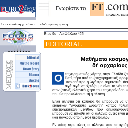
focus.euro2day.gr: κάνει το... 'κλικ' στην ενημέρωση
Για καλύτερη απεικόνιση προτείνεται ο Internet Explorer 5.5+
focus.euro2day.gr: κάνει το... 'κλικ' στην ενημέρωση
Έτος 9ο
Αρ.Φύλλου 425
EDITORIAL
Mαθήματα κοσμογ
δι' αρχαρίους.
επιχειρηματικός χάρτης στην Ελλάδα ξα
O
Γιατί, πέρα από το (επιχειρηματικό) προ
-περισσότερο ή λιγότερο σημαντικά- de
σιγά σιγά να εξετάζουμε είναι το νέο το
στον (στενό) ελληνικό χώρο του επιχειρείν όσο κ
που θα προκαλέσει αυτή η αλλαγή.
Είναι αλήθεια ότι κάποιος θα μπορούσε να υ
εταιρειών "γινόμαστε Ευρώπη" κάπως τολμ
επιχειρηματικών μεγεθών που δημιουργούντ
μπορούσε να ειπωθεί ότι οι αλλαγές αυτές είναι
(και παγκοσμιοποιημένο) περιβάλλον.
Εν πάση περιπτώσει, οι αλλαγές που καταγράφο