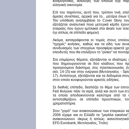
κοσμογονικές, ανάλογες των οποίων είχε πά
ελληνική οικονομία.
Επί του παρόντος, αυτό που, τρόπον τινά, επεί
άμεσες συνέπειες, αρχικά για τη... μητέρα όλων
Την υπόθεση αναλαμβάνει το Cover Story του 
εξετάζεται αναλυτικά ποια μετοχικά κέρδη έχου
εταιρείες που έχουν εμπλακεί στα deals των τελ
όχι απλώς σε επίπεδο φημών).
Ακόμα, καταγράφονται οι τομείς στους οποίου
"ηχηρές" κινήσεις, καθώς και τα είδη των συ
συνδυασμός των στοιχείων προσφέρει αρκετά χ
επενδυτές που θα επιλέξουν το "ρίσκο" να ποντά
Στα επιμέρους θέματα, εξετάζονται οι ιδιαίτερες
που δημιουργούνται σε δύο κλάδους που πρ
προηγούμενο διάστημα, στις τηλεπικοινωνίες 
σελ. 14-15) και στην ενέργεια (Μυτιληναίος - Spi
17). Αντίστοιχα, εξετάζονται και τα δεδομένα στο
στον οποίο κυοφορούνται αρκετές ειδήσεις.
Σε διεθνές επίπεδο, δεσπόζει το θέμα των επιτο
Fed θολώνει πάλι τα νερά, αλλά και αυτό των ετα
τα οποία αποδεικνύονται καλύτερα από τα 
αντισταθμίζουν, σε επίπεδο προοπτικών, το
χρηματιστήρια.
Στον "χορό" των ανακοινώσεων των εταιρικών κε
2006 είχαμε και εν Ελλάδι τα "μεγάλα εγκαίνια",
ανακοινώνουν -άκρως ή απλώς- ικανοποιητικά
EFG Eurobank, Μυτιληναίος, Τιτάν).