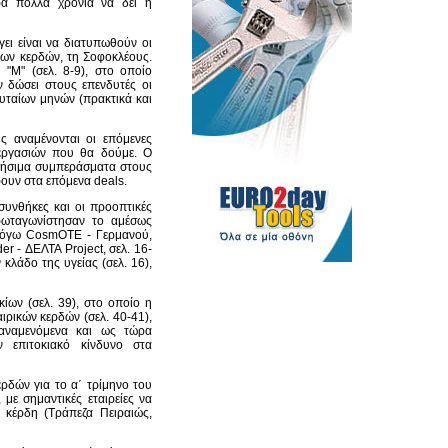
ρα πολλά χρόνια να δει η
γει είναι να διατυπωθούν οι
 των κερδών, τη Σοφοκλέους.
"Μ" (σελ. 8-9), στο οποίο
ν δώσει στους επενδυτές οι
ευταίων μηνών (πρακτικά και
ς αναμένονται οι επόμενες
νεργασιών που θα δούμε. Ο
ρήσιμα συμπεράσματα στους
ρουν στα επόμενα deals.
 συνθήκες και οι προοπτικές
ωταγωνίστησαν το αμέσως
(λόγω CosmOTE - Γερμανού,
der - ΔΕΛΤΑ Project, σελ. 16-
ν κλάδο της υγείας (σελ. 16),
κίων (σελ. 39), στο οποίο η
ιρικών κερδών (σελ. 40-41),
αναμενόμενα και ως τώρα
ν επιτοκιακό κίνδυνο στα
ρδών για το α΄ τρίμηνο του
 με σημαντικές εταιρείες να
 κέρδη (Τράπεζα Πειραιώς,