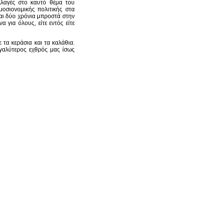
αλλαγές στο καυτό θέμα του
οσιονομικής πολιτικής στα
ναι δύο χρόνια μπροστά στην
 για όλους, είτε εντός είτε
 τα κεράσια και τα καλάθια.
εγαλύτερος εχθρός μας ίσως