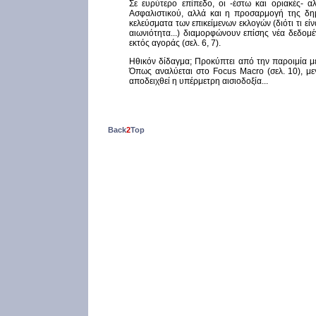
Σε ευρύτερο επίπεδο, οι -έστω και οριακές- 
Ασφαλιστικού, αλλά και η προσαρμογή της δημ
κελεύσματα των επικείμενων εκλογών (διότι τι εί
αιωνιότητα...) διαμορφώνουν επίσης νέα δεδομένα
εκτός αγοράς (σελ. 6, 7).
Ηθικόν δίδαγμα; Προκύπτει από την παροιμία με
Όπως αναλύεται στο Focus Macro (σελ. 10), μ
αποδειχθεί η υπέρμετρη αισιοδοξία...
Back
2
Top