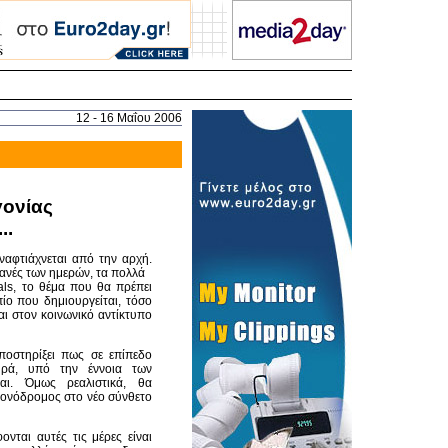
12 - 16 Μαΐου 2006
ονίας
..
ναφτιάχνεται από την αρχή.
φανές των ημερών, τα πολλά
als, το θέμα που θα πρέπει
πίο που δημιουργείται, τόσο
αι στον κοινωνικό αντίκτυπο
ποστηρίξει πως σε επίπεδο
ηρά, υπό την έννοια των
αι. Όμως ρεαλιστικά, θα
 μονόδρομος στο νέο σύνθετο
νται αυτές τις μέρες είναι