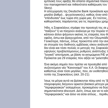
εμπλοκή τους εφεξής θα απαιτεί σημαντικά πλε
του management και πιθανότατα καθιέρωση του 
Story).
H αποχώρηση της Deutsche Bank προκάλεσε κρα
μεγάλο βαθμό... ψυχολογικούς), καθώς ήταν από
"επένδυσαν" έως τώρα στη χώρα μας. Εν τούτοις, 
καθοριστικός παράγοντας για τις περαιτέρω χρημα
Ήδη, η Σοφοκλέους στρέφει την προσοχή της σε
"παίξουν" ή να πληγούν ανάλογα με την πορεία τ
κάποιοι άλλοι ψάχνουν εκείνες τις εταιρείες που
οφέλη, έστω και βραχυχρόνια, από την Ολυμπιάδα
Γενικότερα, πάντως, όπως προκύπτει από την αν
σε στοιχεία του διεθνούς εμβέλειας οίκου ανάλυσ
δεν είναι και τόσο πολλές οι μετοχές της Σοφοκ
υψηλούς προβλεπόμενους ρυθμούς ανάπτυξης τη
"λογική" αποτίμηση, με βάση τα εκτιμώμενα P/E γι
Πρόκειται για 29 εταιρείες που αξίζει να "μελετηθ
Ένα ακόμη σημείο που πρέπει να προσεχθεί από
συζητούμενο νέο "Κανονισμό" του Χ.Α. Οι διαφορ
καθεστώς είναι τόσο μεγάλες, που, αν υιοθετηθο
τοπίο της Σοφοκλέους (σελ. 20-21).
Ίσως τα μέτρα αυτά να βρίσκονται πίσω από τη "
πληροφορίες δείχνουν αρκετοί βασικοί μέτοχοι μ
"περιφερειακών" εισηγμένων, προκειμένου να δώ
σημαντικότατα discount. Διότι, όπως και να το κά
"περιφερειακός" και άλλο να είσαι απλώς... περιθ