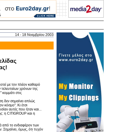
14 - 18 Νοεμβρίου 2003
ελίδας
ας!
τεί με τον πλέον καθαρό
ν τελευταίων χρόνων της
" κομμάτι στις
ση δεν σημαίνει απλώς
ν κόσμο". Κι έτσι
σίαν αυτές που ήταν και...
ης: η CITIGROUP και η
ιά από το ενδιαφέρον των
 Σημαίνει, όμως, ότι τυχόν