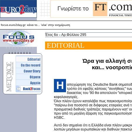
focus.euro2day.gr: κάνει το... 'κλικ' στην ενημέρωση
Για καλύτερη απεικόνιση προτείνεται ο Internet Explorer 5.5+
focus.euro2day.gr: κάνει το... 'κλικ' στην ενημέρωση
Έτος 6ο
Αρ.Φύλλου 295
EDITORIAL
Ώρα για αλλαγή σ
και... νοοτροπί
Η
αποχώρηση της Deutsche Bank σηματοδο
τρόπο ότι εφεξής κάποιες "συνήθειες" τω
δεκαετίας του '90 θα αποτελούν "ιστορικό
κεφαλαιαγορές.
Όλοι πλέον έχουν καταλάβει πως παγκοσμιοποίη
"παίρνω ένα ποσοστό σε διάφορες εταιρείες ανά το
πραγματικά διεθνείς τράπεζες παραμένουν κατ' ου
πριν από τη μεγάλη έξαρση της παγκοσμιοποίησ
HSBC.
Αυτό δεν σημαίνει ότι η Ελλάδα είναι πλέον μακρ
λοιπών μεγάλων ευρωπαϊκών και διεθνών παικτών.