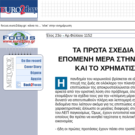
focus.euro2day.gr: κάνει το... 'κλικ' στην ενημέρωση
Για καλύτερη απεικόνιση προτείνεται ο Internet Explorer 5.5+
focus.euro2day.gr: κάνει το... 'κλικ' στην ενημέρωση
Έτος 23ο
Αρ.Φύλλου 1152
ΤΑ ΠΡΩΤΑ ΣΧΕΔΙΑ
ΕΠΟΜΕΝΗ ΜΕΡΑ ΣΤΗΝ
ΚΑΙ ΤΟ ΧΡΗΜΑΤΙ
H
πανδημία του κορωνοϊού βρίσκεται σε ε
πτυχή της ζωής σε ολόκληρο τον πλανήτ
επιπτώσεών της αποκρυσταλλώνεται στα
αρκετά από την οριστική λύση στο πρόβλημα, όλο
ετοιμάζουν τα σχέδια τους για την «επόμενη μέρα»
δυνατό να αποτυπωθούν πλήρη και λεπτομερή σχέ
δεδομένα που λείπουν ακόμα για τις επιπτώσεις σ
χαρακτηριστικές άλλωστε οι μεγάλες διαφορές στι
του ΑΕΠ παγκοσμίως. Όμως, έχουν εντοπιστεί και 
οποίους θα πρέπει να κινηθεί ταχύτατα η πολιτική
οικονομίας
- ήδη οι πρώτες προτάσεις έχουν πέσει στο τραπέζ