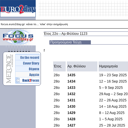
focus.euro2day.gr: κάνει το... 'κλικ' στην ενημέρωση
Για καλύτερη απεικόνιση προτείνεται ο Internet Explorer 5.5+
focus.euro2day.gr: κάνει το... 'κλικ' στην ενημέρωση
Έτος 22ο
Αρ.Φύλλου 1123
Προηγούμενα Τεύχη
f
Έτος
Αρ. Φύλλου
Ημερομηνία
28ο
1435
19 – 23 Sep 2025
28ο
1434
12 – 16 Sep 2025
28ο
1433
5 – 9 Sep 2025
28ο
1432
29 Aug – 2 Sep 2
28ο
1431
22 – 26 Aug 2025
28ο
1430
14 – 18 Aug 2025
28ο
1429
8 – 12 Aug 2025
28ο
1428
1 – 5 Aug 2025
28ο
1427
25 – 28 Jul 2025