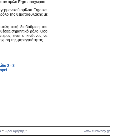
στον όμιλο Ergo προχωράει.
γερμανικού ομίλου Ergo και
ν ρόλο της θεματοφυλακής με
ιστοληπτική διαβάθμιση του
θέσεις σημαντικό ρόλο. Όσο
ότερος είναι ο κίνδυνος να
ίσχυση της φερεγγυότητας.
δα 2 - 3
ορεί
α
::
Οροι Χρήσης
::
www.euro2day.gr