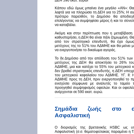
ΔEΗ 590 εκατ. ευρώ!
Κάπου εδώ όμως μπαίνει ένα μεγάλο «ΑΝ»: Θα 
λεφτά για να πληρώσει τη ΔEΗ για το 25%; Η αγ
πρότερο παρελθόν, το Δημόσιο θα αποδειχθε
επιλέγοντας να συμψηφίσει μέρος ή και το σύνο
να καταβάλει.
Ακόμη και στην περίπτωση που η μεταβίβαση
καθυστερήσει, η ΔEΗ θα είναι πάλι ζημιωμένη. Θα 
από τον στρατηγικό επενδυτή, θα έχει όμω
μετόχους της το 51% του ΑΔΜΗΕ και θα μείνει μ
να ενεργοποιήσει το δικαίωμα αγοράς.
Το δε Δημόσιο από την απόδοση του 51% των
μετόχους της ΔEΗ θα αποκτήσει το 26% του
ΑΔΜΗΕ, μια και κατέχει το 55% του μετοχικού κ
δεν βρεθεί στρατηγικός επενδυτής, η ΔEΗ υποχ
του μετοχικού κεφαλαίου του ΑΔΜΗΕ. ΥΓ. ΙΙ: 
ΑΔΜΗΕ προς τη ΔEΗ, πριν ενεργοποιηθεί το πρ
ενισχύσει σύμφωνα με αναλυτές το ταμείο 
προηγηθεί συμψηφισμός οφειλών. Και οι οφειλ
ανέρχονται σε 590 εκατ. ευρώ.
Σημάδια ζωής στο de
Ασφαλιστική
Ο διορισμός της βρετανικής HSBC ως υ
Ασφαλιστική (σ.σ. θεματοφύλακας παραμένει η Τρ