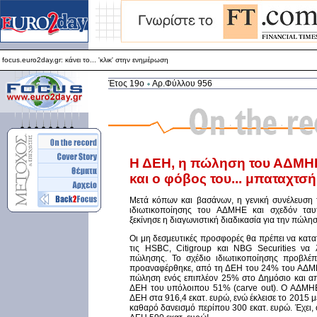
focus.euro2day.gr: κάνει το... 'κλικ' στην ενημέρωση
Για καλύτερη απεικόνιση προτείνεται ο Internet Explorer 5.5+
focus.euro2day.gr: κάνει το... 'κλικ' στην ενημέρωση
Έτος 19ο
Αρ.Φύλλου 956
Η ΔΕΗ, η πώληση του ΑΔΜΗ
και ο φόβος του... μπαταχτσή
Μετά κόπων και βασάνων, η γενική συνέλευση 
ιδιωτικοποίησης του ΑΔΜΗΕ και σχεδόν ταυ
ξεκίνησε η διαγωνιστική διαδικασία για την πώλη
Οι μη δεσμευτικές προσφορές θα πρέπει να κατατ
τις HSBC, Citigroup και NBG Securities να
πώλησης. Το σχέδιο ιδιωτικοποίησης προβλέ
προαναφέρθηκε, από τη ΔEΗ του 24% του ΑΔΜΗ
πώληση ενός επιπλέον 25% στο Δημόσιο και α
ΔEΗ του υπόλοιπου 51% (carve out). Ο ΑΔΜΗΕ 
ΔEΗ στα 916,4 εκατ. ευρώ, ενώ έκλεισε το 2015 μ
καθαρό δανεισμό περίπου 300 εκατ. ευρώ. Έχει, 