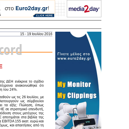
15 - 19 Ιουλίου 2016
Ε
της ΔΕΗ ενέκρινε το σχέδιο
τόχρονα ανακοινώθηκε ότι
ση του 24%.
εθούν ως τις 26 Ιουλίου, με
 λειτουργούν ως σύμβουλοι
πει τα εξής: Πώληση, όπως
Ε σε στρατηγικό επενδυτή,
πόδοση στους μετόχους της
αποτιμάται στα βιβλία της
ε EBITDA 155 εκατ. ευρώ και
όμως, και απαιτήσεις από τη