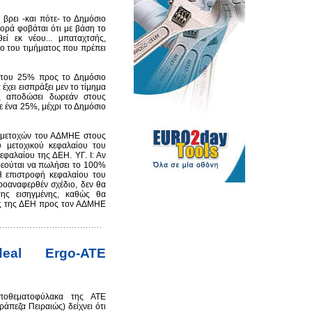
βρει -και πότε- το Δημόσιο
ορά φοβάται ότι με βάση το
ί εκ νέου... μπαταχτσής,
λο του τιμήματος που πρέπει
 του 25% προς το Δημόσιο
έχει εισπράξει μεν το τίμημα
ς αποδώσει δωρεάν στους
ε ένα 25%, μέχρι το Δημόσιο
 μετοχών του ΑΔΜΗΕ στους
 μετοχικού κεφαλαίου του
εφαλαίου της ΔEΗ. ΥΓ. Ι: Αν
ρεούται να πωλήσει το 100%
Η επιστροφή κεφαλαίου του
οαναφερθέν σχέδιο, δεν θα
της εισηγμένης, καθώς θα
ές της ΔΕΗ προς τον ΑΔΜΗΕ
al Ergo-ΑΤΕ
ποθεματοφύλακα της ΑΤΕ
άπεζα Πειραιώς) δείχνει ότι