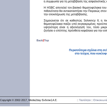
η συμφωνία για τη μεταβίβαση της ασφαλιστικής 
Η HSBC αποτελεί τον βασικό θεματοφύλακα του 
πιθανότατα θα αντικαταστήσει την Πειραιώς στο
την ολοκλήρωση της μεταβίβασης.
Σημειώνεται ότι σε καθεστώς Solvency II, η π
θεματοφύλακα παίζει υπό συγκεκριμένες προϋπο
υψηλότερη είναι η αξιολόγησή του, τόσο μικρ
ζητήσει ο επόπτης πρόσθετα κεφάλαια για την εν
Back
2
Top
Περισσότερα σχόλια στη σελί
στο τεύχος που κυκλοφ
Copyright © 2002-2017, Media2day Εκδοτική Α.Ε.
::
Ταυτότητα
::
Επικοινωνί