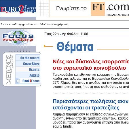
focus.euro2day.gr: κάνει το... 'κλικ' στην ενημέρωση
Για καλύτερη απεικόνιση προτείνεται ο Internet Explorer 5.5+
focus.euro2day.gr: κάνει το... 'κλικ' στην ενημέρωση
Έτος 22ο
Αρ.Φύλλου 1106
Νέες και δύσκολες ισορροπί
στο ευρωπαϊκό κοινοβούλιο
Tα ακροδεξιά και εθνικιστικά κόμματα της Ευρώ
κέρδη στις εκλογές για το Ευρωπαϊκό Κοινοβούλ
27/5. Όμως, δεν ήταν η άνοδος για την οποία είχ
υποστηρικτές τους ή αυτή που φοβούνταν οι αντ
Περισσότερες πωλήσεις ακι
υπόσχονται οι τραπεζίτες
Xαμηλά παραμένουν τα επίπεδα συναλλαγών για
ανακτηθέντων από τις τράπεζες ακινήτων, καθώς 
μονάδες, παρά την αυξανόμενη ζήτηση από πλευρά
equity funds.