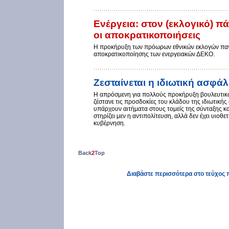
Ενέργεια: στον (εκλογικό) π
οι αποκρατικοποιήσεις
H προκήρυξη των πρόωρων εθνικών εκλογών παγών
αποκρατικοποίησης των ενεργειακών ΔΕΚΟ.
Ζεσταίνεται η ιδιωτική ασφά
H απρόσμενη για πολλούς προκήρυξη βουλευτικώ
ζέστανε τις προσδοκίες του κλάδου της ιδιωτική
υπάρχουν αιτήματα στους τομείς της σύνταξης και
στηρίζει μεν η αντιπολίτευση, αλλά δεν έχει υιοθε
κυβέρνηση.
Back
2
Top
Διαβάστε περισσότερα στο τεύχος 