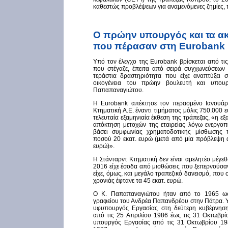
καθεστώς προβλέψεων για αναμενόμενες ζημίες, π
Ο πρώην υπουργός και τα ακ
που πέρασαν στη Eurobank
Υπό τον έλεγχο της Eurobank βρίσκεται από τις
που στέγαζε, έπειτα από σειρά συγχωνεύσεων τ
τεράστια δραστηριότητα που είχε αναπτύξει
οικογένεια του πρώην βουλευτή και υπο
Παπαπαναγιώτου.
Η Eurobank απέκτησε τον περασμένο Ιανουάρ
Κτηματική Α.Ε. έναντι τιμήματος μόλις 750.000
τελευταία εξαμηνιαία έκθεση της τράπεζας, «η 
απόκτηση μετοχών της εταιρείας λόγω ενεργοπ
βάσει συμφωνίας χρηματοδοτικής μίσθωσης 
ποσού 20 εκατ. ευρώ (μετά από μία πρόβλεψη 
ευρώ)».
Η Στάνταρντ Κτηματική δεν είναι αμελητέο μέγε
2016 είχε έσοδα από μισθώσεις που ξεπερνούσαν 
είχε, όμως, και μεγάλο τραπεζικό δανεισμό, που
χρονιάς έφτανε τα 45 εκατ. ευρώ.
Ο Κ. Παπαπαναγιώτου ήταν από το 1965 ως
γραφείου του Ανδρέα Παπανδρέου στην Πάτρα. 
υφυπουργός Εργασίας στη δεύτερη κυβέρνησ
από τις 25 Απριλίου 1986 έως τις 31 Οκτωβρί
υπουργός Εργασίας από τις 31 Οκτωβρίου 19