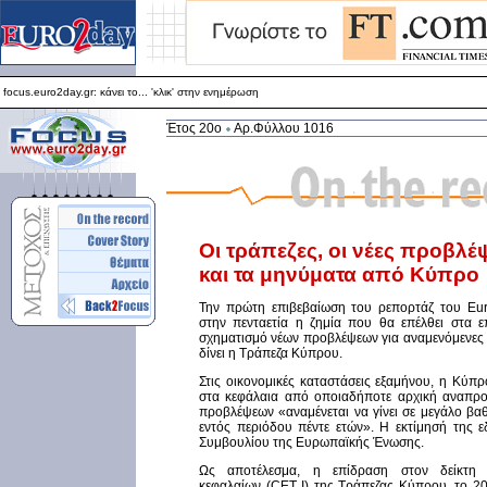
focus.euro2day.gr: κάνει το... 'κλικ' στην ενημέρωση
Για καλύτερη απεικόνιση προτείνεται ο Internet Explorer 5.5+
focus.euro2day.gr: κάνει το... 'κλικ' στην ενημέρωση
Έτος 20ο
Αρ.Φύλλου 1016
Οι τράπεζες, οι νέες προβλέ
και τα μηνύματα από Κύπρο
Την πρώτη επιβεβαίωση του ρεπορτάζ του Euro
στην πενταετία η ζημία που θα επέλθει στα ε
σχηματισμό νέων προβλέψεων για αναμενόμενες ζ
δίνει η Τράπεζα Κύπρου.
Στις οικονομικές καταστάσεις εξαμήνου, η Κύπρ
στα κεφάλαια από οποιαδήποτε αρχική αναπρ
προβλέψεων «αναμένεται να γίνει σε μεγάλο βαθ
εντός περιόδου πέντε ετών». Η εκτίμησή της 
Συμβουλίου της Ευρωπαϊκής Ένωσης.
Ως αποτέλεσμα, η επίδραση στον δείκτη 
κεφαλαίων (CET I) της Τράπεζας Κύπρου, το 2