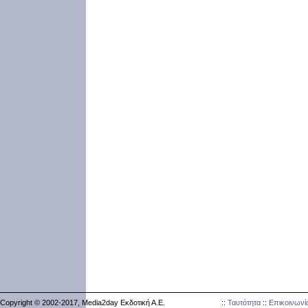
Copyright © 2002-2017, Media2day Εκδοτική Α.Ε.
::
Ταυτότητα
::
Επικοινωνί