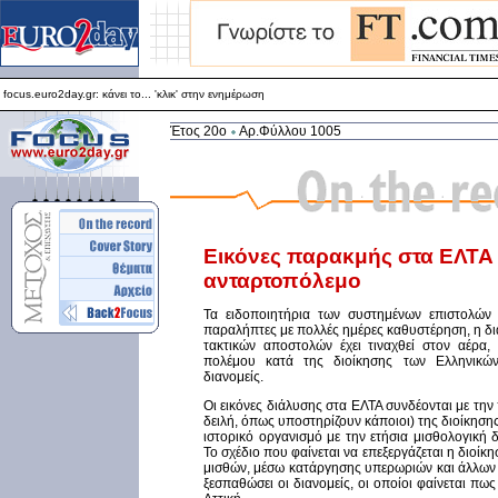
focus.euro2day.gr: κάνει το... 'κλικ' στην ενημέρωση
Για καλύτερη απεικόνιση προτείνεται ο Internet Explorer 5.5+
focus.euro2day.gr: κάνει το... 'κλικ' στην ενημέρωση
Έτος 20ο
Αρ.Φύλλου 1005
Εικόνες παρακμής στα ΕΛΤΑ 
ανταρτοπόλεμο
Τα ειδοποιητήρια των συστημένων επιστολών
παραλήπτες με πολλές ημέρες καθυστέρηση, η δι
τακτικών αποστολών έχει τιναχθεί στον αέρα
πολέμου κατά της διοίκησης των Ελληνικώ
διανομείς.
Οι εικόνες διάλυσης στα ΕΛΤΑ συνδέονται με τη
δειλή, όπως υποστηρίζουν κάποιοι) της διοίκηση
ιστορικό οργανισμό με την ετήσια μισθολογική 
Το σχέδιο που φαίνεται να επεξεργάζεται η διοίκη
μισθών, μέσω κατάργησης υπερωριών και άλλων π
ξεσπαθώσει οι διανομείς, οι οποίοι φαίνεται πω