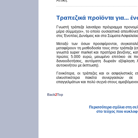
Αττική.
Τραπεζικά προϊόντα για... έ
Γνωστή τράπεζα λανσάρει πρόγραμμα προνομί
μέρα σύμμαχοι», το οποίο ουσιαστικά απευθύνε
στις Ένοπλες Δυνάμεις και στα Σώματα Ασφαλείας
Μεταξύ των όσων προσφέρονται, συγκαταλέ
μεταφέρουν τη μισθοδοσία τους στην τράπεζα (
γνωστά super market και πρατήρια βενζίνης, κατ
πρώτες 5.000 ευρώ, μειωμένο επιτόκιο σε πισ
δανειοδοτήσεις, αυτόματη δωρεάν εξόφληση 
αυτοκινήτου με έκπτωση).
Γενικότερα, οι τράπεζες και οι ασφαλιστικές 
ελκυστικότερα πακέτα συνεργασιών σε συ
επαγγελμάτων και πολύ συχνά στους αμειβόμενου
Back
2
Top
Περισσότερα σχόλια στη σελί
στο τεύχος που κυκλοφ