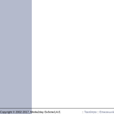
Copyright © 2002-2017, Media2day Εκδοτική Α.Ε.
::
Ταυτότητα
::
Επικοινωνί